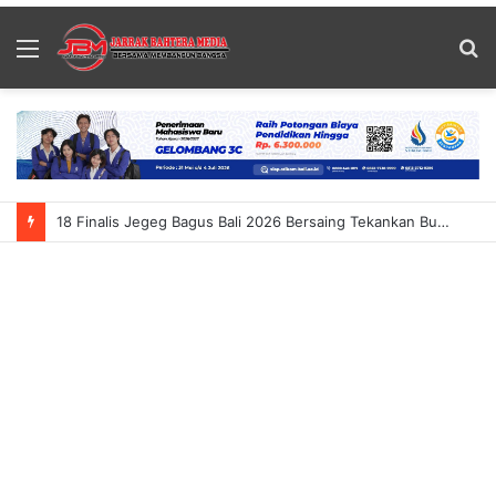
Menu
S
fo
18 Finalis Jegeg Bagus Bali 2026 Bersaing Tekankan Budaya Dan Pariwisata Berkelanjutan