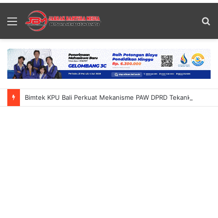
Menu
S
fo
Bimtek KPU Bali Perkuat Mekanisme PAW DPRD Tekankan Ketelitian Dan Kepastian Hukum