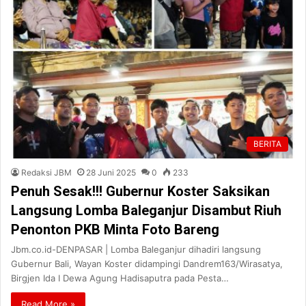
BERITA
Redaksi JBM
28 Juni 2025
0
233
Penuh Sesak!!! Gubernur Koster Saksikan
Langsung Lomba Baleganjur Disambut Riuh
Penonton PKB Minta Foto Bareng
Jbm.co.id-DENPASAR | Lomba Baleganjur dihadiri langsung
Gubernur Bali, Wayan Koster didampingi Dandrem163/Wirasatya,
Birgjen Ida I Dewa Agung Hadisaputra pada Pesta…
Read More »