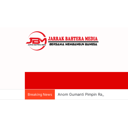
Anom Gumanti Pimpin Raker Banggar 
Breaking News