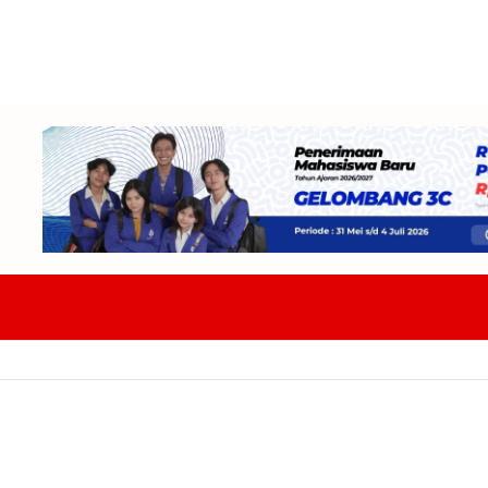
DPRD Badung Dan TAPD Bahas KUA-PPAS 2027 Tekankan Program Harus 