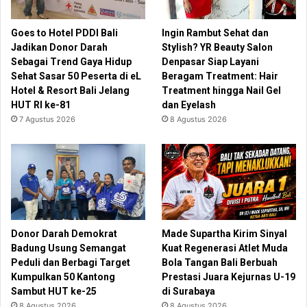
Goes to Hotel PDDI Bali
Ingin Rambut Sehat dan
Jadikan Donor Darah
Stylish? YR Beauty Salon
Sebagai Trend Gaya Hidup
Denpasar Siap Layani
Sehat Sasar 50 Peserta di eL
Beragam Treatment: Hair
Hotel & Resort Bali Jelang
Treatment hingga Nail Gel
HUT RI ke-81
dan Eyelash
7 Agustus 2026
8 Agustus 2026
Donor Darah Demokrat
Made Supartha Kirim Sinyal
Badung Usung Semangat
Kuat Regenerasi Atlet Muda
Peduli dan Berbagi Target
Bola Tangan Bali Berbuah
Kumpulkan 50 Kantong
Prestasi Juara Kejurnas U-19
Sambut HUT ke-25
di Surabaya
8 Agustus 2026
8 Agustus 2026