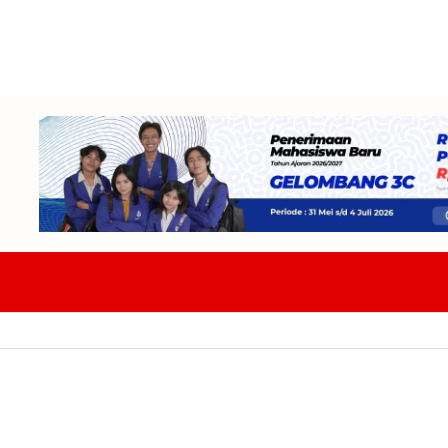
ap Tempur Hadapi Tiga Lawan Fase Grup Di Soekarno Cup 2026 Target 