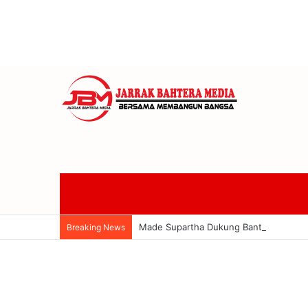
Made Supartha Dukung Banteng Bali Si
Breaking News