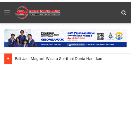
Menu
S
fo
Bali Jadi Magnet Wisata Spiritual Dunia Hadirkan Komunitas 12 Negara Bertemu Baba Bageshwar Dham Perluas Makna Investasi