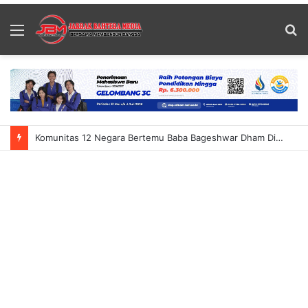
Menu
S
fo
Komunitas 12 Negara Bertemu Baba Bageshwar Dham Di Bali Perkuat Sejarah India-Bali: Somvir Dan Dewa Rai Dorong Pusat Wisata Spiritual Dunia