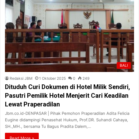
BALI
Redaksi JBM
1 Oktober 2025
0
249
Dituduh Curi Dokumen di Hotel Milik Sendiri,
Pasutri Pemilik Hotel Menjerit Cari Keadilan
Lewat Praperadilan
Jbm.co.id-DENPASAR | Pihak Pemohon Praperadilan Adita Felicia
Eugine didampingi Penasehat Hukum, Prof.DR. Suhandi Cahaya,
SH.,MH., bersama Tu Bagus Pradita Dalem,…
Read More »