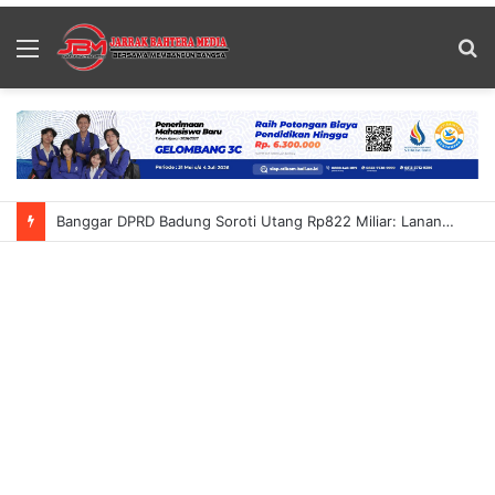
Menu
S
fo
Banggar DPRD Badung Soroti Utang Rp822 Miliar: Lanang Umbara Minta Pemerataan Pembangunan Hingga Petang Dalam KUA-PPAS 2027