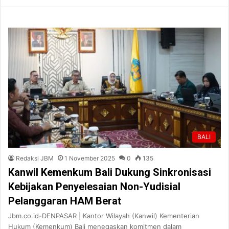
BALI
Redaksi JBM
1 November 2025
0
135
Kanwil Kemenkum Bali Dukung Sinkronisasi
Kebijakan Penyelesaian Non-Yudisial
Pelanggaran HAM Berat
Jbm.co.id-DENPASAR | Kantor Wilayah (Kanwil) Kementerian
Hukum (Kemenkum) Bali menegaskan komitmen dalam