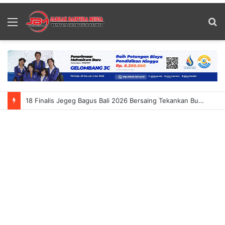
Menu
S
fo
18 Finalis Jegeg Bagus Bali 2026 Bersaing Tekankan Budaya Dan Pariwisata Berkelanjutan