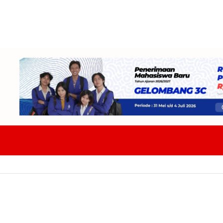
acitan Hadapi PR Baru Atasi Kekurangan Guru