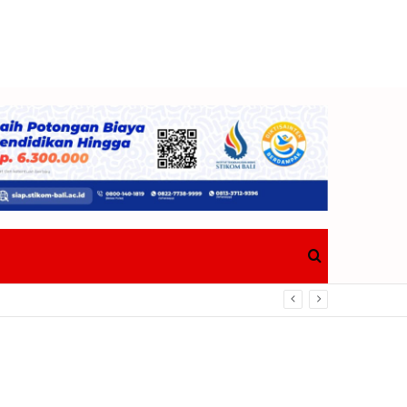
Search
for