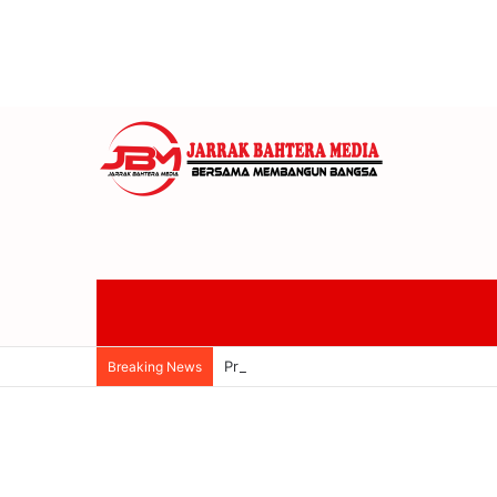
Promosi 78 Guru Jadi Kepsek, Disdik P
Breaking News