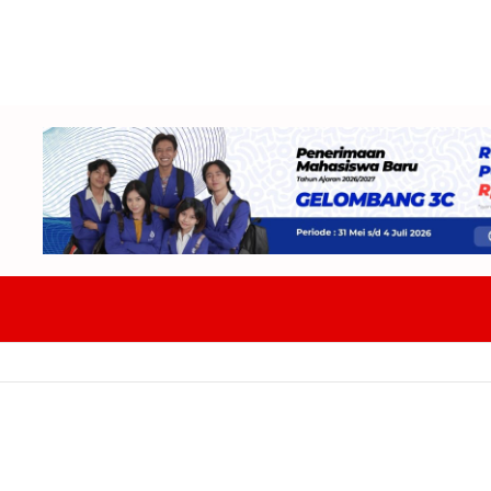
PPAS 2027 Proyeksi Belanja Daerah Capai Rp14 Triliun