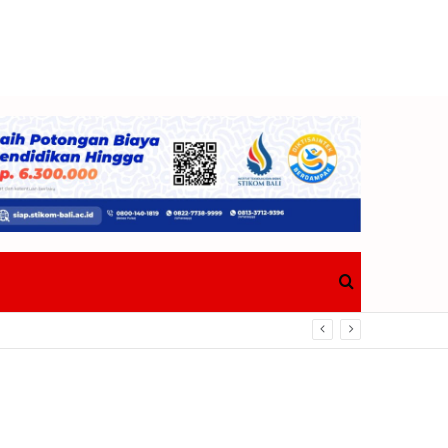
Search
for