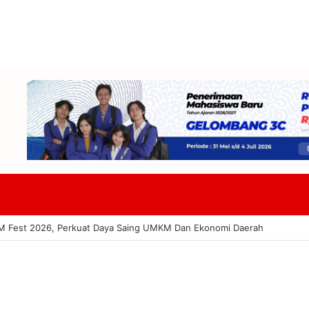
acitan Hadapi PR Baru Atasi Kekurangan Guru