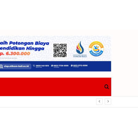
Search
for