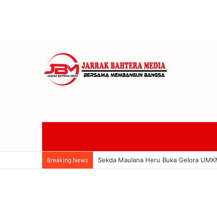
Promosi 78 Guru Jadi Kepsek, Disdik P
Breaking News