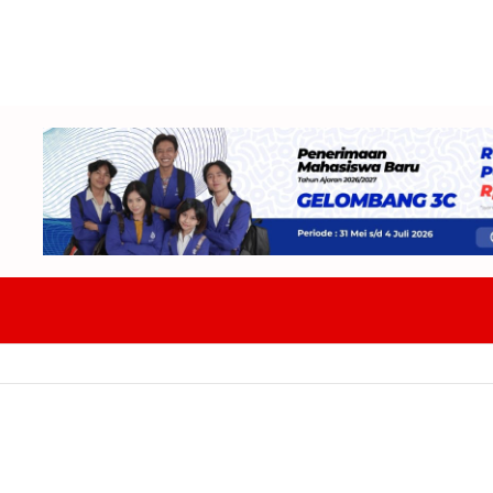
aing Tekankan Budaya Dan Pariwisata Berkelanjutan