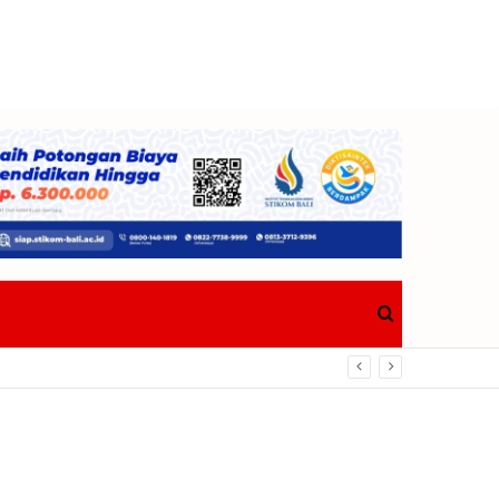
Search
for