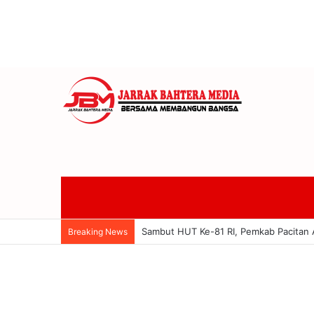
Anom Gumanti Pimpin Raker Banggar 
Breaking News