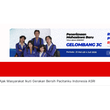
DPRD Badung Dan TAPD Bahas KUA-PPAS 2027 Tekankan Program Harus 