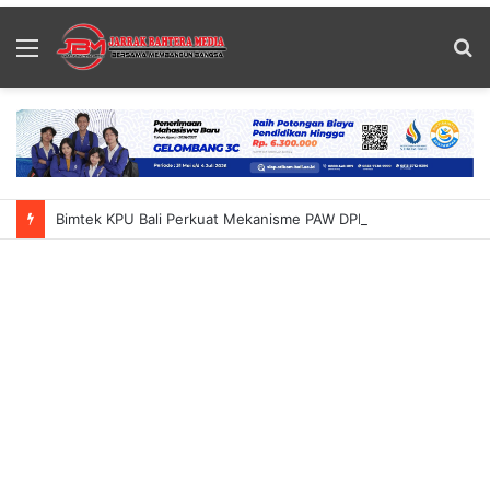
Menu
S
fo
Bimtek KPU Bali Perkuat Mekanisme PAW DPRD Tekankan Ketelitian Dan Kepastian Hukum