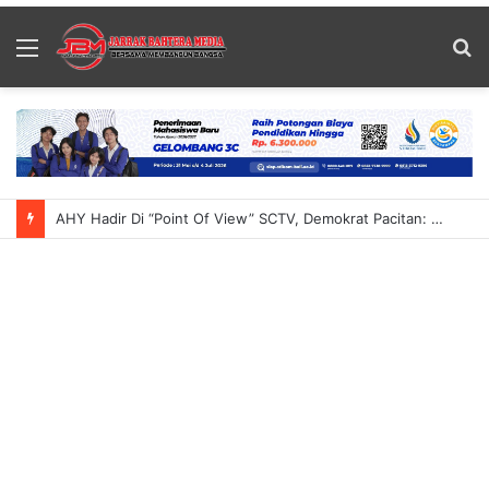
Menu
S
fo
AHY Hadir Di “Point Of View” SCTV, Demokrat Pacitan: Momentum Menyampaikan Gagasan Untuk Indonesia