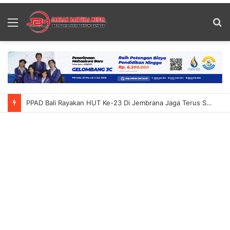
Menu
S
fo
PPAD Bali Rayakan HUT Ke-23 Di Jembrana Jaga Terus Semangat Karya Bhakti Purnawirawan Dorong Sinergi Untuk Bangsa Dan Negara