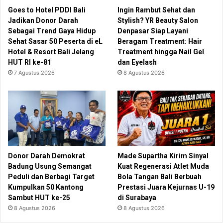
Goes to Hotel PDDI Bali
Ingin Rambut Sehat dan
Jadikan Donor Darah
Stylish? YR Beauty Salon
Sebagai Trend Gaya Hidup
Denpasar Siap Layani
Sehat Sasar 50 Peserta di eL
Beragam Treatment: Hair
Hotel & Resort Bali Jelang
Treatment hingga Nail Gel
HUT RI ke-81
dan Eyelash
7 Agustus 2026
8 Agustus 2026
Donor Darah Demokrat
Made Supartha Kirim Sinyal
Badung Usung Semangat
Kuat Regenerasi Atlet Muda
Peduli dan Berbagi Target
Bola Tangan Bali Berbuah
Kumpulkan 50 Kantong
Prestasi Juara Kejurnas U-19
Sambut HUT ke-25
di Surabaya
8 Agustus 2026
8 Agustus 2026