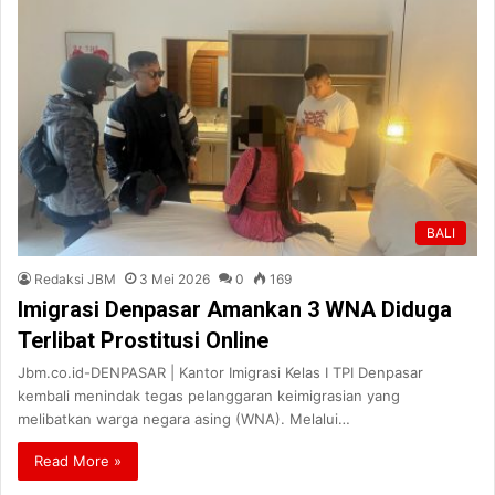
BALI
Redaksi JBM
3 Mei 2026
0
169
Imigrasi Denpasar Amankan 3 WNA Diduga
Terlibat Prostitusi Online
Jbm.co.id-DENPASAR | Kantor Imigrasi Kelas I TPI Denpasar
kembali menindak tegas pelanggaran keimigrasian yang
melibatkan warga negara asing (WNA). Melalui…
Read More »