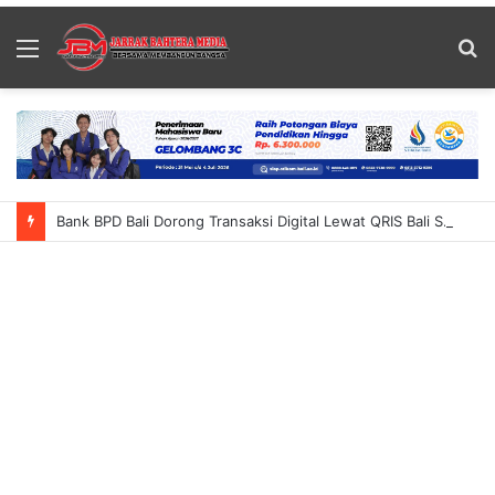
Menu
S
fo
Bank BPD Bali Dorong Transaksi Digital Lewat QRIS Bali Summer Run 2026 Ajak Masyarakat Nikmati Inovasi QRIS TAP Dan Cross-Border