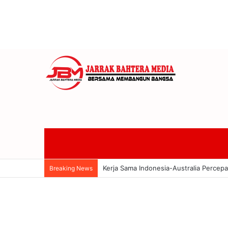
Sira Village GOB Terapkan Aksara Bali 
Breaking News