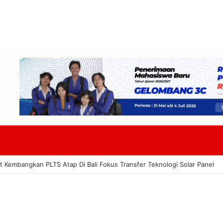
Di Semua Signage Gerai Tuai Apresiasi Dinilai Dukung Pelestarian Buday