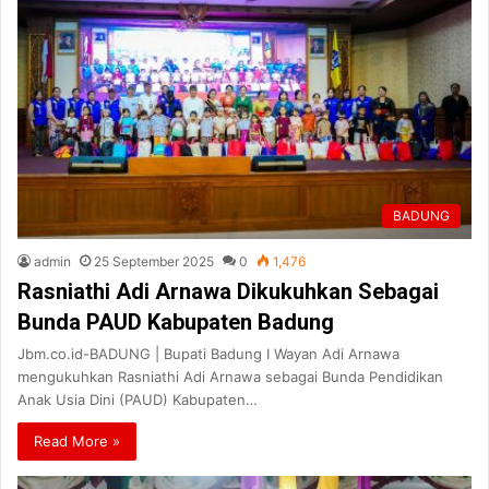
BADUNG
admin
25 September 2025
0
1,476
Rasniathi Adi Arnawa Dikukuhkan Sebagai
Bunda PAUD Kabupaten Badung
Jbm.co.id-BADUNG | Bupati Badung I Wayan Adi Arnawa
mengukuhkan Rasniathi Adi Arnawa sebagai Bunda Pendidikan
Anak Usia Dini (PAUD) Kabupaten…
Read More »