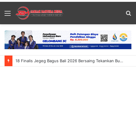
Menu
S
fo
18 Finalis Jegeg Bagus Bali 2026 Bersaing Tekankan Budaya Dan Pariwisata Berkelanjutan