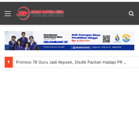
Menu
S
fo
Promosi 78 Guru Jadi Kepsek, Disdik Pacitan Hadapi PR Baru Atasi Kekurangan Guru