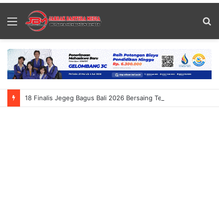
Menu
S
fo
18 Finalis Jegeg Bagus Bali 2026 Bersaing Tekankan Budaya Dan Pariwisata Berkelanjutan