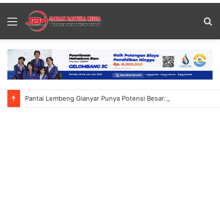
Menu
S
fo
Pantai Lembeng Gianyar Punya Potensi Besar: Demokrat Bali Bidik Jadi Destinasi Wisata Alternatif Dorong UMKM Lokal