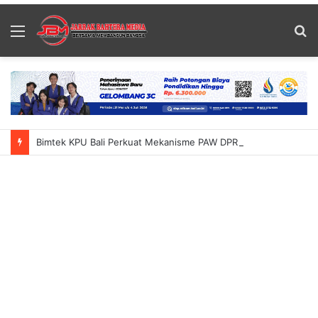
Menu
S
fo
Bimtek KPU Bali Perkuat Mekanisme PAW DPRD Tekankan Ketelitian Dan Kepastian Hukum