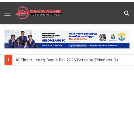
Menu
S
fo
18 Finalis Jegeg Bagus Bali 2026 Bersaing Tekankan Budaya Dan Pariwisata Berkelanjutan