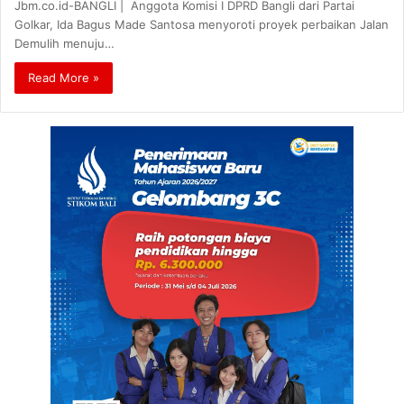
Jbm.co.id-BANGLI | Anggota Komisi I DPRD Bangli dari Partai
Golkar, Ida Bagus Made Santosa menyoroti proyek perbaikan Jalan
Demulih menuju…
Read More »