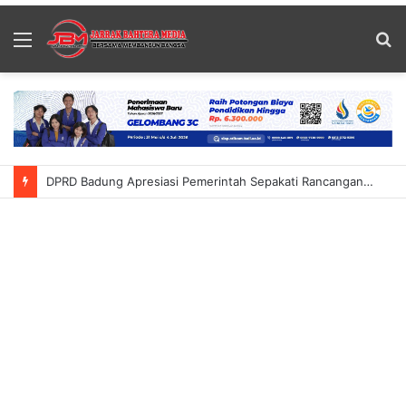
Menu
S
fo
DPRD Badung Apresiasi Pemerintah Sepakati Rancangan KUA-PPAS 2027 Prioritaskan Belanja Infrastruktur 55 Persen