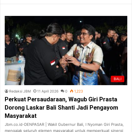
BALI
Redaksi JBM
11 April 2026
0
1,223
Perkuat Persaudaraan, Wagub Giri Prasta
Dorong Laskar Bali Shanti Jadi Pengayom
Masyarakat
Jbm.co.id-DENPASAR | Wakil Gubernur Bali, I Nyoman Giri Prasta,
mengajak seluruh elemen masyarakat untuk memperkuat sinergi