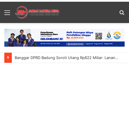
Menu
S
fo
Banggar DPRD Badung Soroti Utang Rp822 Miliar: Lanang Umbara Minta Pemerataan Pembangunan Hingga Petang Dalam KUA-PPAS 2027