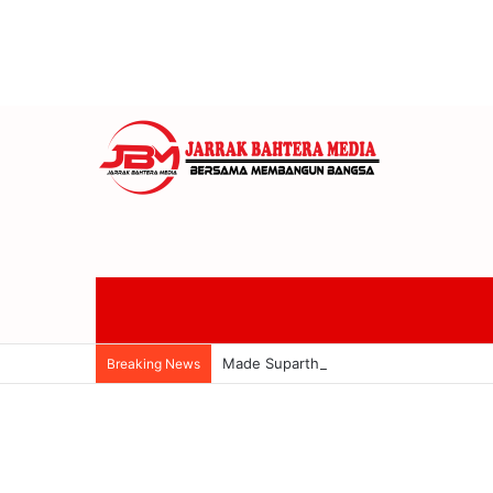
Made Supartha Dukung Banteng Bali Si
Breaking News