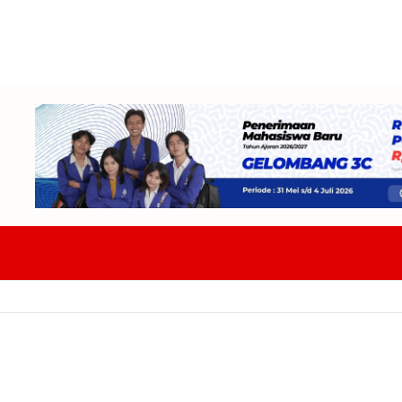
ap Tempur Hadapi Tiga Lawan Fase Grup Di Soekarno Cup 2026 Target 