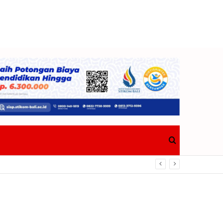
Search
for