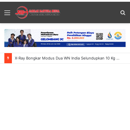
Menu
S
fo
X-Ray Bongkar Modus Dua WN India Selundupkan 10 Kg Ganja Ke Bali