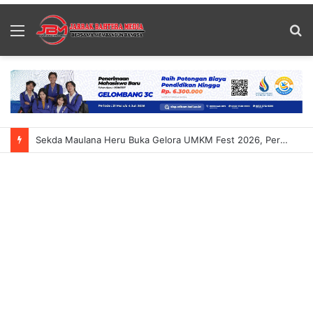
Menu
S
fo
Sekda Maulana Heru Buka Gelora UMKM Fest 2026, Perkuat Daya Saing UMKM Dan Ekonomi Daerah