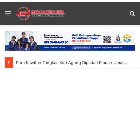
Menu
S
fo
Pura Kawitan Tangkas Kori Agung Dipadati Ribuan Umat, Situasi Sempat Memanas