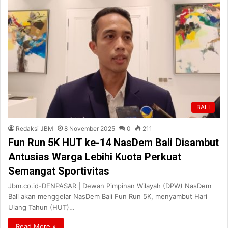
BALI
Redaksi JBM
8 November 2025
0
211
Fun Run 5K HUT ke-14 NasDem Bali Disambut
Antusias Warga Lebihi Kuota Perkuat
Semangat Sportivitas
Jbm.co.id-DENPASAR | Dewan Pimpinan Wilayah (DPW) NasDem
Bali akan menggelar NasDem Bali Fun Run 5K, menyambut Hari
Ulang Tahun (HUT)…
Read More »