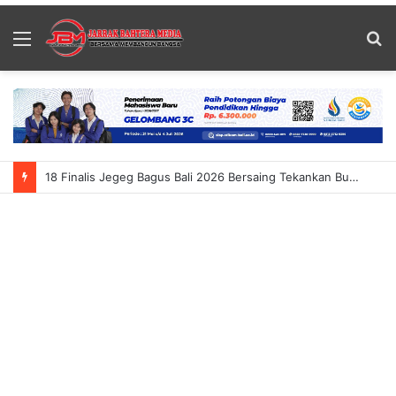
Menu
S
fo
18 Finalis Jegeg Bagus Bali 2026 Bersaing Tekankan Budaya Dan Pariwisata Berkelanjutan