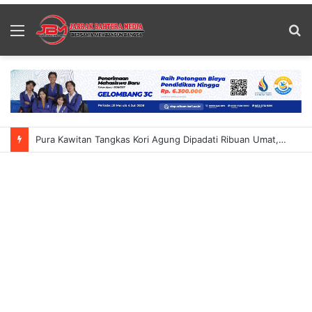
Menu
S
fo
Pura Kawitan Tangkas Kori Agung Dipadati Ribuan Umat, Situasi Sempat Memanas