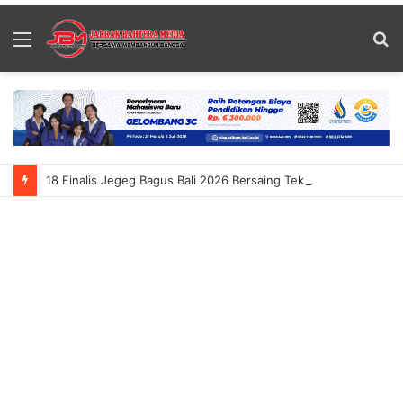
Menu
S
fo
18 Finalis Jegeg Bagus Bali 2026 Bersaing Tekankan Budaya Dan Pariwisata Berkelanjutan