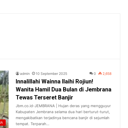
admin
10 September 2025
0
2,658
Innalillahi Wainna Ilaihi Rojiun!
Wanita Hamil Dua Bulan di Jembrana
Tewas Terseret Banjir
Jbm.co.id-JEMBRANA | Hujan deras yang mengguyur
Kabupaten Jembrana selama dua hari berturut-turut,
mengakibatkan terjadinya bencana banjir di sejumlah
NA
tempat. Terparah…