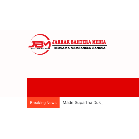
Made Supartha Dukung Banteng Bali Si
Breaking News