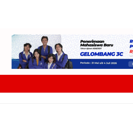
ap Tempur Hadapi Tiga Lawan Fase Grup Di Soekarno Cup 2026 Target 