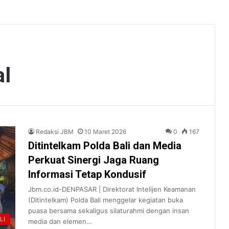
al
Redaksi JBM
10 Maret 2026
0
167
Ditintelkam Polda Bali dan Media
Perkuat Sinergi Jaga Ruang
Informasi Tetap Kondusif
Jbm.co.id-DENPASAR | Direktorat Intelijen Keamanan
(Ditintelkam) Polda Bali menggelar kegiatan buka
puasa bersama sekaligus silaturahmi dengan insan
LI
media dan elemen…