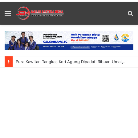
Menu
S
fo
Pura Kawitan Tangkas Kori Agung Dipadati Ribuan Umat, Situasi Sempat Memanas