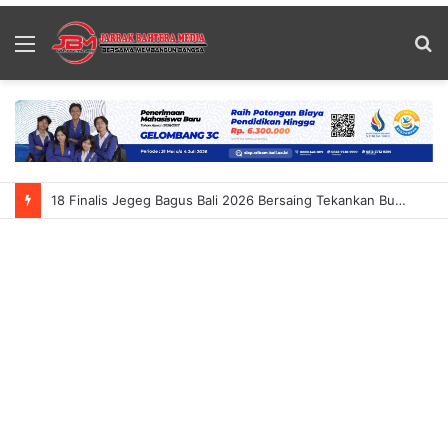
Menu
S
fo
18 Finalis Jegeg Bagus Bali 2026 Bersaing Tekankan Budaya Dan Pariwisata Berkelanjutan