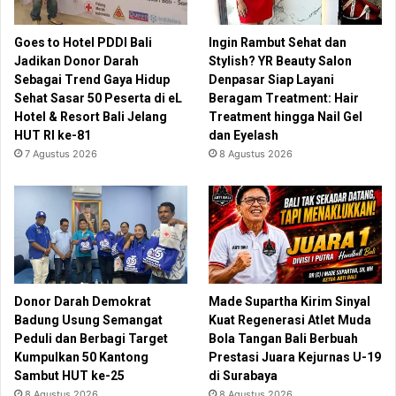
Goes to Hotel PDDI Bali
Ingin Rambut Sehat dan
Jadikan Donor Darah
Stylish? YR Beauty Salon
Sebagai Trend Gaya Hidup
Denpasar Siap Layani
Sehat Sasar 50 Peserta di eL
Beragam Treatment: Hair
Hotel & Resort Bali Jelang
Treatment hingga Nail Gel
HUT RI ke-81
dan Eyelash
7 Agustus 2026
8 Agustus 2026
Donor Darah Demokrat
Made Supartha Kirim Sinyal
Badung Usung Semangat
Kuat Regenerasi Atlet Muda
Peduli dan Berbagi Target
Bola Tangan Bali Berbuah
Kumpulkan 50 Kantong
Prestasi Juara Kejurnas U-19
Sambut HUT ke-25
di Surabaya
8 Agustus 2026
8 Agustus 2026