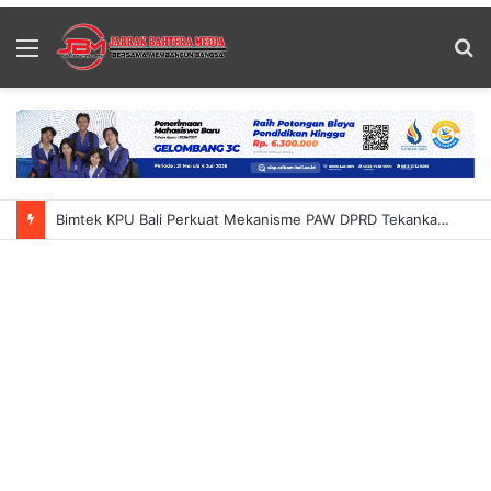
Menu
S
fo
Bimtek KPU Bali Perkuat Mekanisme PAW DPRD Tekankan Ketelitian Dan Kepastian Hukum