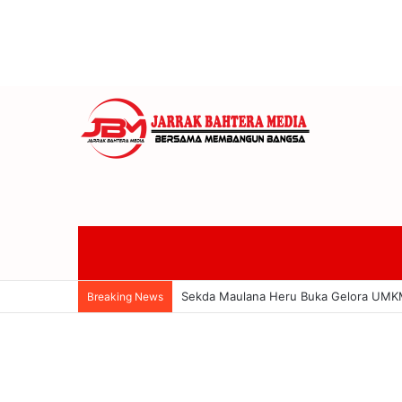
Promosi 78 Guru Jadi Kepsek, Disdik P
Breaking News