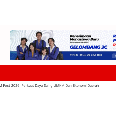
acitan Hadapi PR Baru Atasi Kekurangan Guru