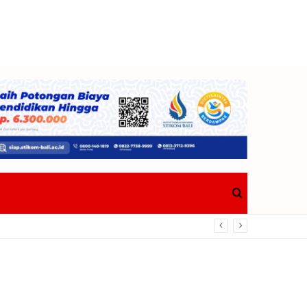
Search
for