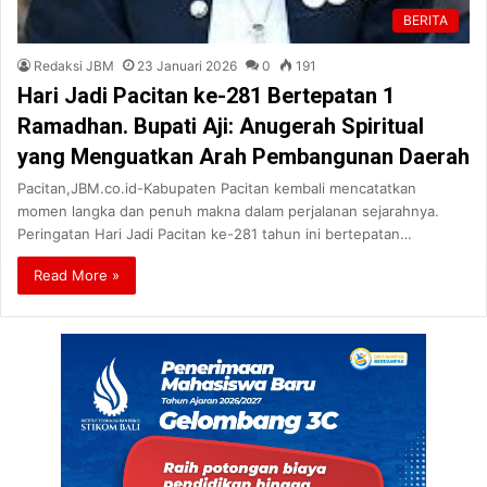
BERITA
Redaksi JBM
23 Januari 2026
0
191
Hari Jadi Pacitan ke-281 Bertepatan 1
Ramadhan. Bupati Aji: Anugerah Spiritual
yang Menguatkan Arah Pembangunan Daerah
Pacitan,JBM.co.id-Kabupaten Pacitan kembali mencatatkan
momen langka dan penuh makna dalam perjalanan sejarahnya.
Peringatan Hari Jadi Pacitan ke-281 tahun ini bertepatan…
Read More »