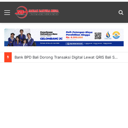
Menu
S
fo
Bank BPD Bali Dorong Transaksi Digital Lewat QRIS Bali Summer Run 2026 Ajak Masyarakat Nikmati Inovasi QRIS TAP Dan Cross-Border