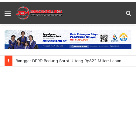
Menu
S
fo
Banggar DPRD Badung Soroti Utang Rp822 Miliar: Lanang Umbara Minta Pemerataan Pembangunan Hingga Petang Dalam KUA-PPAS 2027