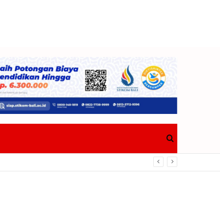
Search
for