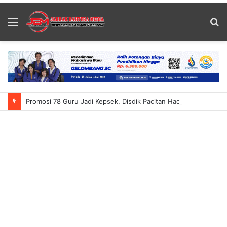
Menu
S
fo
Promosi 78 Guru Jadi Kepsek, Disdik Pacitan Hadapi PR Baru Atasi Kekurangan Guru