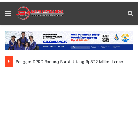
Menu
S
fo
Banggar DPRD Badung Soroti Utang Rp822 Miliar: Lanang Umbara Minta Pemerataan Pembangunan Hingga Petang Dalam KUA-PPAS 2027