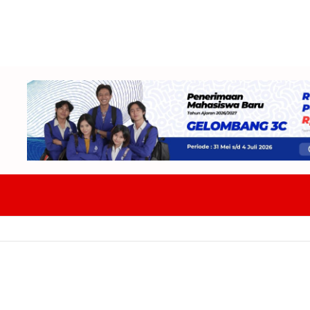
DPRD Badung Dan TAPD Bahas KUA-PPAS 2027 Tekankan Program Harus 