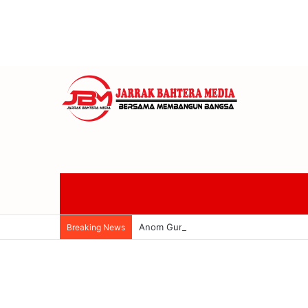
Anom Gumanti Pimpin Raker Banggar 
Breaking News