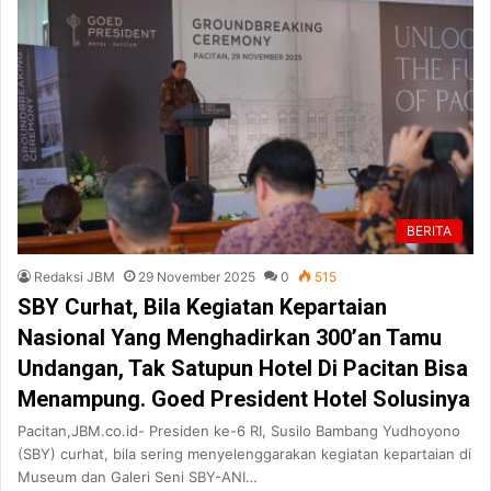
BERITA
Redaksi JBM
29 November 2025
0
515
SBY Curhat, Bila Kegiatan Kepartaian
Nasional Yang Menghadirkan 300’an Tamu
Undangan, Tak Satupun Hotel Di Pacitan Bisa
Menampung. Goed President Hotel Solusinya
Pacitan,JBM.co.id- Presiden ke-6 RI, Susilo Bambang Yudhoyono
(SBY) curhat, bila sering menyelenggarakan kegiatan kepartaian di
Museum dan Galeri Seni SBY-ANI…