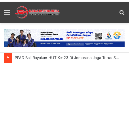
Menu
S
fo
PPAD Bali Rayakan HUT Ke-23 Di Jembrana Jaga Terus Semangat Karya Bhakti Purnawirawan Dorong Sinergi Untuk Bangsa Dan Negara