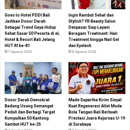
Goes to Hotel PDDI Bali
Ingin Rambut Sehat dan
Jadikan Donor Darah
Stylish? YR Beauty Salon
Sebagai Trend Gaya Hidup
Denpasar Siap Layani
Sehat Sasar 50 Peserta di eL
Beragam Treatment: Hair
Hotel & Resort Bali Jelang
Treatment hingga Nail Gel
HUT RI ke-81
dan Eyelash
7 Agustus 2026
8 Agustus 2026
Donor Darah Demokrat
Made Supartha Kirim Sinyal
Badung Usung Semangat
Kuat Regenerasi Atlet Muda
Peduli dan Berbagi Target
Bola Tangan Bali Berbuah
Kumpulkan 50 Kantong
Prestasi Juara Kejurnas U-19
Sambut HUT ke-25
di Surabaya