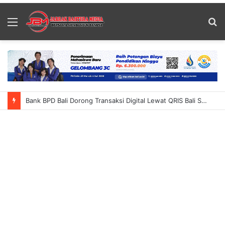
Menu
S
fo
Bank BPD Bali Dorong Transaksi Digital Lewat QRIS Bali Summer Run 2026 Ajak Masyarakat Nikmati Inovasi QRIS TAP Dan Cross-Border